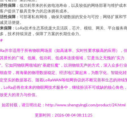
济性保障
：低功耗带来的长效电池寿命，以及较低的网络部署与维护成本
客户提供了极具竞争力的总体拥有成本。
活性保障
：可部署私有网络，确保关键数据的安全与可控；网络扩展和节
减灵活便捷。
来保障
：LoRa技术生态系统庞大且活跃，芯片、模组、网关、平台服务
多，技术持续演进，保障了方案的长期生命力。
##
oRa并非适用于所有物联网场景（如高速率、实时性要求极高的应用），
其擅长的广域、低频、低功耗、低成本连接领域，它是当之无愧的“实力
”。它如同物联网领域的“基建狂魔”，以润物细无声的方式，深入众多行
细血管，将海量的物理数据稳定、经济地汇聚起来，为数字化、智能化转
定坚实的数据基石。随着LoRaWAN等组网协议的不断完善和生态的持续
，LoRa必将在未来的物联网技术服务中，继续扮演不可或缺的核心角色
放更大的潜力与价值。
如若转载，请注明出处：http://www.shengyingji.com/product/24.html
更新时间：2026-08-04 08:11:25