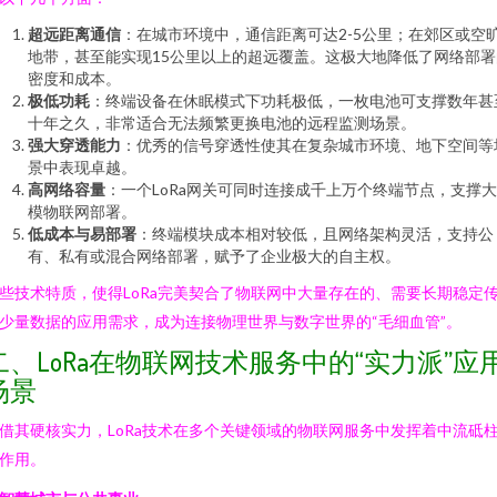
超远距离通信
：在城市环境中，通信距离可达2-5公里；在郊区或空
地带，甚至能实现15公里以上的超远覆盖。这极大地降低了网络部署
密度和成本。
极低功耗
：终端设备在休眠模式下功耗极低，一枚电池可支撑数年甚
十年之久，非常适合无法频繁更换电池的远程监测场景。
强大穿透能力
：优秀的信号穿透性使其在复杂城市环境、地下空间等
景中表现卓越。
高网络容量
：一个LoRa网关可同时连接成千上万个终端节点，支撑
模物联网部署。
低成本与易部署
：终端模块成本相对较低，且网络架构灵活，支持公
有、私有或混合网络部署，赋予了企业极大的自主权。
些技术特质，使得LoRa完美契合了物联网中大量存在的、需要长期稳定
少量数据的应用需求，成为连接物理世界与数字世界的“毛细血管”。
二、LoRa在物联网技术服务中的“实力派”应
场景
借其硬核实力，LoRa技术在多个关键领域的物联网服务中发挥着中流砥
作用。