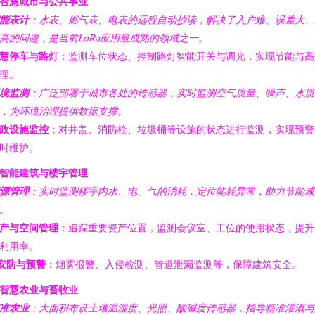
. 智慧城市与公共事业
能表计
：水表、燃气表、电表的远程自动抄读，解决了入户难、误差大、
高的问题，是当前LoRa应用最成熟的领域之一。
慧停车与路灯
：监测车位状态、控制路灯智能开关与调光，实现节能与高
理。
境监测
：广泛部署于城市各处的传感器，实时监测空气质量、噪声、水质
，为环境治理提供数据支撑。
政设施监控
：对井盖、消防栓、垃圾桶等设施的状态进行监测，实现预警
时维护。
. 智能建筑与楼宇管理
源管理
：实时监测楼宇内水、电、气的消耗，定位能耗异常，助力节能减
。
产与空间管理
：追踪重要资产位置，监测会议室、工位的使用状态，提升
利用率。
安防与预警
：烟雾报警、入侵检测、管道泄漏监测等，保障建筑安全。
. 智慧农业与畜牧业
准农业
：大面积布设土壤温湿度、光照、酸碱度传感器，指导精准灌溉与