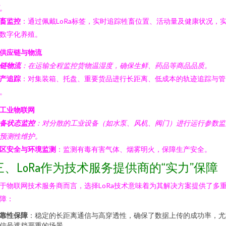
。
畜监控
：通过佩戴LoRa标签，实时追踪牲畜位置、活动量及健康状况，
数字化养殖。
. 供应链与物流
链物流
：在运输全程监控货物温湿度，确保生鲜、药品等商品品质。
产追踪
：对集装箱、托盘、重要货品进行长距离、低成本的轨迹追踪与管
。
. 工业物联网
备状态监控
：对分散的工业设备（如水泵、风机、阀门）进行运行参数监
预测性维护。
区安全与环境监测
：监测有毒有害气体、烟雾明火，保障生产安全。
三、LoRa作为技术服务提供商的“实力”保障
于物联网技术服务商而言，选择LoRa技术意味着为其解决方案提供了多
障：
靠性保障
：稳定的长距离通信与高穿透性，确保了数据上传的成功率，尤
信号遮挡严重的场景。